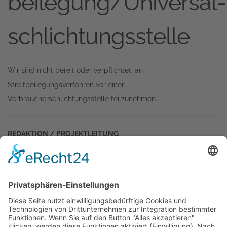
beilegung/Universal­
schlichtungs­stelle
Wir sind nicht bereit oder verpflichtet, an
Streitbeilegungsverfahren vor einer
Verbraucherschlichtungsstelle teilzunehmen.
REDAKTION / PROJEKTLEITUNG
Carsten Kähler / Carlos Kella
AUTOREN, LEKTORAT
Peter Lemke, Alexandra Steinert, Uwe Rehkopf, Helge
Thomsen, André Urban, Carlos Kella, Ute Hauswerth (Lektorat)
FOTOGRAFIE / BILDNACHWEISE